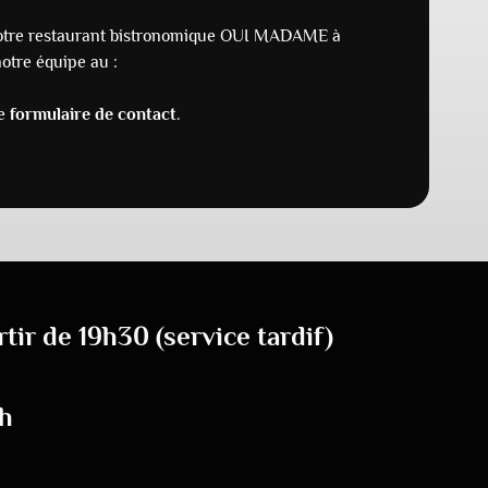
 notre restaurant bistronomique OUI MADAME à
notre équipe au :
re
formulaire de contact
.
tir de 19h30 (service tardif)
2h