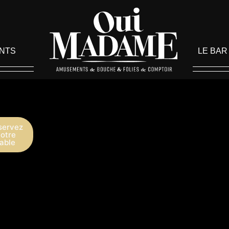
NTS
LE BAR
servez
otre
table