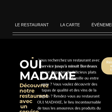
LE RESTAURANT
LA CARTE
ÉVÉNEME
OUI
Vous recherchez un restaurant avec
Ré
v
service jusqu’à minuit Bordeaux
MADAME
pour déguster de délicieux plats
bistronomiques en famille ou entre
amis ? Vous voulez découvrir des
Découvrez
notre
tapas de qualité et des vins de la
restaurant
région ? Rendez-vous au restaurant
avec
OUI MADAME, le lieu incontournable
un
de tous les amoureux des produits du
service