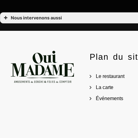
Nous intervenons aussi
Service jusqu’à minuit
Service jusqu’à minuit Allées de Tourny
Service jusqu’à minuit Bordeaux
Service jusqu’à minuit Bordeaux Centre
Service jusqu’à minuit Grand Théâtre
Service jusqu’à minuit Quinconces
Plan du si
Le restaurant
La carte
Événements