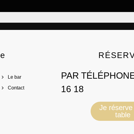
te
RÉSER
PAR TÉLÉPHONE
Le bar
16 18
Contact
Je réserve
table